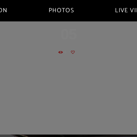
ADN
PHOTOS
LIVE V
05
4