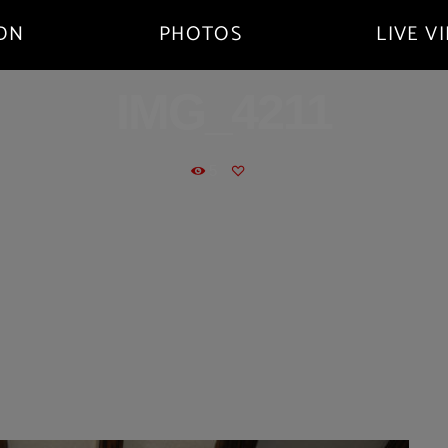
ADN
PHOTOS
LIVE V
IMG_4211
5