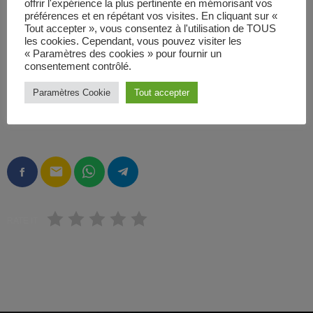
offrir l'expérience la plus pertinente en mémorisant vos
préférences et en répétant vos visites. En cliquant sur «
Tout accepter », vous consentez à l'utilisation de TOUS
les cookies. Cependant, vous pouvez visiter les
« Paramètres des cookies » pour fournir un
consentement contrôlé.
Paramètres Cookie
Tout accepter
ÉCRIT PAR:
ADMIN
email
RATE IT