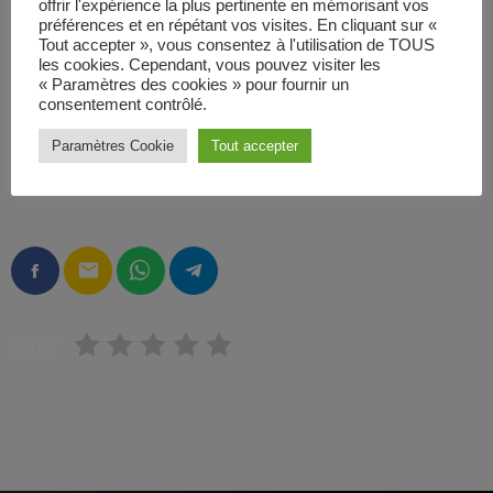
offrir l'expérience la plus pertinente en mémorisant vos
préférences et en répétant vos visites. En cliquant sur «
Tout accepter », vous consentez à l'utilisation de TOUS
les cookies. Cependant, vous pouvez visiter les
« Paramètres des cookies » pour fournir un
consentement contrôlé.
Paramètres Cookie
Tout accepter
ÉCRIT PAR:
ADMIN
email
RATE IT