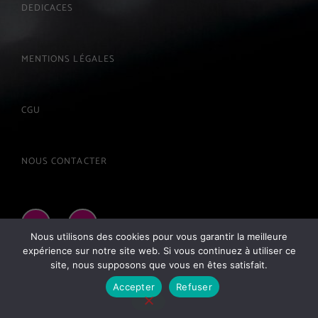
DEDICACES
MENTIONS LÉGALES
CGU
NOUS CONTACTER
Nous utilisons des cookies pour vous garantir la meilleure
expérience sur notre site web. Si vous continuez à utiliser ce
site, nous supposons que vous en êtes satisfait.
Accepter
Refuser
Radio ADN
play_arrow
keyboard_arrow_right